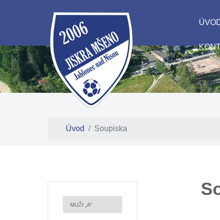
ÚVO
KON
Úvod
Soupiska
So
MUŽI „A“