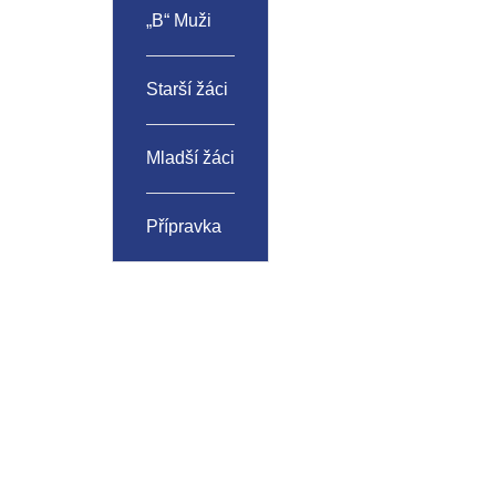
„B“ Muži
Starší žáci
Mladší žáci
Přípravka