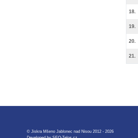
18.
19.
20.
21.
© Jiskra Mšeno Jablonec nad Nisou 2012 - 2026
Developed by
SEO-Telos.cz