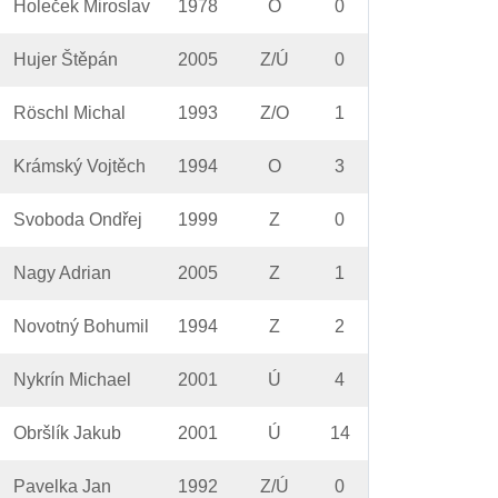
Holeček Miroslav
1978
O
0
Hujer Štěpán
2005
Z/Ú
0
Röschl Michal
1993
Z/O
1
Krámský Vojtěch
1994
O
3
Svoboda Ondřej
1999
Z
0
Nagy Adrian
2005
Z
1
Novotný Bohumil
1994
Z
2
Nykrín Michael
2001
Ú
4
Obršlík Jakub
2001
Ú
14
Pavelka Jan
1992
Z/Ú
0