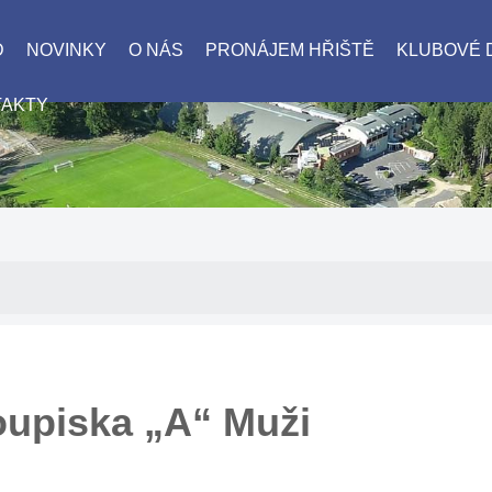
D
NOVINKY
O NÁS
PRONÁJEM HŘIŠTĚ
KLUBOVÉ
TAKTY
upiska „A“ Muži