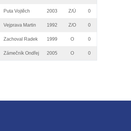
Puta Vojtěch
2003
Z/Ú
0
Vejprava Martin
1992
Z/O
0
Zachoval Radek
1999
O
0
Zámečník Ondřej
2005
O
0